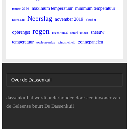
maximum temperatuur
minimum temperatuur
januari 2020
Neerslag
november 2019
neerdslag
oktober
regen
opbrengst
sneeuw
regen totaal
sittard-geleen
temperatuur
zonnepanelen
totale neerslag
windsnelheid
Over de Dassenkuil
dassenkuil.nl wordt onderhouden door een inwoner van
de Geleense buurt De Dassenkuil