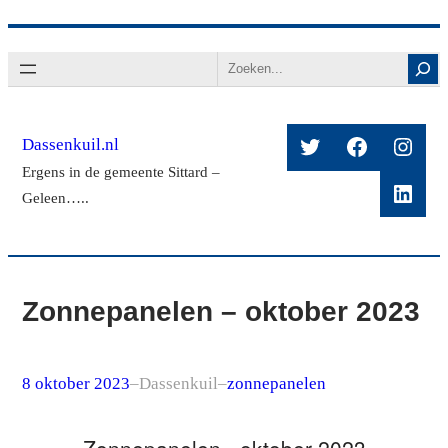
Ga
Search
naar
de
inhoud
Twitter
Facebook
Insta
Dassenkuil.nl
Ergens in de gemeente Sittard –
Linke
Geleen…..
Zonnepanelen – oktober 2023
8 oktober 2023
–
Dassenkuil
–
zonnepanelen