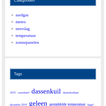
Categorieën
aardgas
meteo
neerslag
temperatuur
zonnepanelen
Tags
dassenkuil
2019
cumulatief
dassenkuillaan
geleen
gemiddelde temperatuur
december 2019
hagel