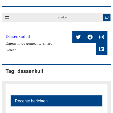
Ga
Search
naar
de
inhoud
Twitter
Facebook
Insta
Dassenkuil.nl
Ergens in de gemeente Sittard –
Linke
Geleen…..
Tag:
dassenkuil
Recente berichten