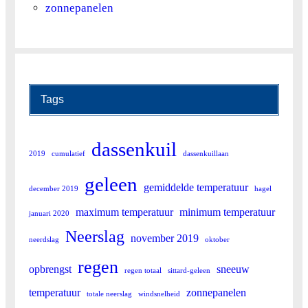
zonnepanelen
Tags
dassenkuil
2019
cumulatief
dassenkuillaan
geleen
gemiddelde temperatuur
december 2019
hagel
maximum temperatuur
minimum temperatuur
januari 2020
Neerslag
november 2019
neerdslag
oktober
regen
opbrengst
sneeuw
regen totaal
sittard-geleen
temperatuur
zonnepanelen
totale neerslag
windsnelheid