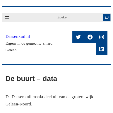
Ga
Search
naar
de
inhoud
Twitter
Facebook
Insta
Dassenkuil.nl
Ergens in de gemeente Sittard –
Linke
Geleen…..
De buurt – data
De Dassenkuil maakt deel uit van de grotere wijk
Geleen-Noord.