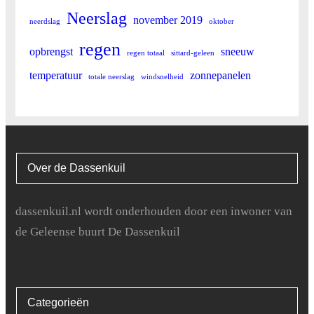
Neerslag
november 2019
neerdslag
oktober
regen
opbrengst
sneeuw
regen totaal
sittard-geleen
temperatuur
zonnepanelen
totale neerslag
windsnelheid
Over de Dassenkuil
dassenkuil.nl wordt onderhouden door een inwoner van
de Geleense buurt De Dassenkuil
Categorieën