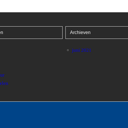
ën
Archieven
juni 2021
uur
elen