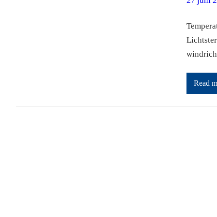
27 juni 
Temperat
Lichtste
windrich
Read m