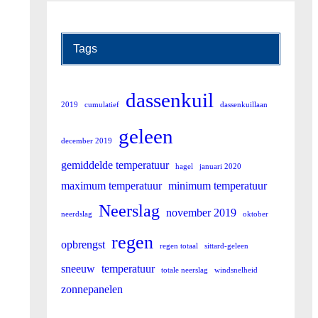
Tags
dassenkuil
2019
cumulatief
dassenkuillaan
geleen
december 2019
gemiddelde temperatuur
hagel
januari 2020
maximum temperatuur
minimum temperatuur
Neerslag
november 2019
neerdslag
oktober
regen
opbrengst
regen totaal
sittard-geleen
sneeuw
temperatuur
totale neerslag
windsnelheid
zonnepanelen