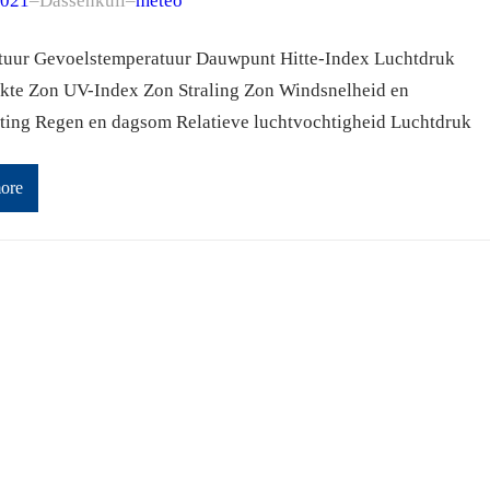
2021
–
Dassenkuil
–
meteo
uur Gevoelstemperatuur Dauwpunt Hitte-Index Luchtdruk
rkte Zon UV-Index Zon Straling Zon Windsnelheid en
ting Regen en dagsom Relatieve luchtvochtigheid Luchtdruk
ore