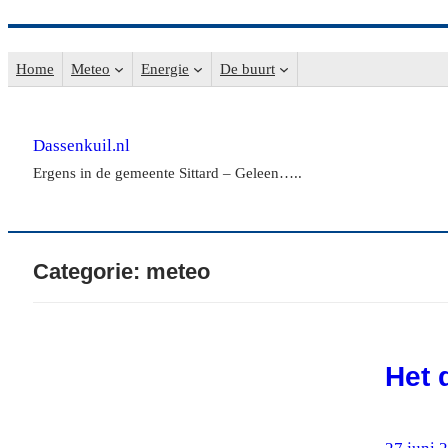
Ga
naar
Home
Meteo
Energie
De buurt
de
inhoud
Dassenkuil.nl
Ergens in de gemeente Sittard – Geleen…..
Categorie:
meteo
Het 