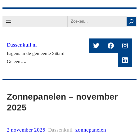
Ga
Search
naar
de
inhoud
Twitter
Facebook
Insta
Dassenkuil.nl
Ergens in de gemeente Sittard –
Linke
Geleen…..
Zonnepanelen – november
2025
2 november 2025
–
Dassenkuil
–
zonnepanelen