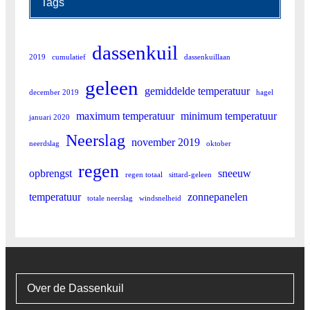
Tags
dassenkuil
2019
cumulatief
dassenkuillaan
geleen
gemiddelde temperatuur
december 2019
hagel
maximum temperatuur
minimum temperatuur
januari 2020
Neerslag
november 2019
neerdslag
oktober
regen
opbrengst
sneeuw
regen totaal
sittard-geleen
temperatuur
zonnepanelen
totale neerslag
windsnelheid
Over de Dassenkuil