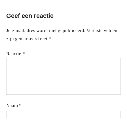
Zonnepanelen mei 2022
Line grafiek. Hieronder volgt een gegevenstabel met 2 rije
Geef een reactie
1
2
3
4
5
6
7
Je e-mailadres wordt niet gepubliceerd.
Vereiste velden
kWh
10.1
14.7
16.8
16.9
9.5
15.6
1
zijn gemarkeerd met
*
Reactie
*
Naam
*