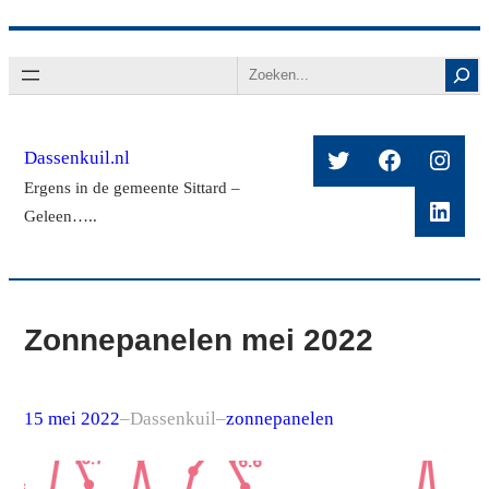
Ga
Search
naar
de
inhoud
Twitter
Facebook
Insta
Dassenkuil.nl
Ergens in de gemeente Sittard –
Linke
Geleen…..
Zonnepanelen mei 2022
15 mei 2022
–
Dassenkuil
–
zonnepanelen