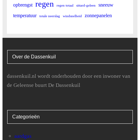
regen
opbrengst
sneeuw
regen totaal
sittard-geleen
temperatuur
zonnepanelen
totale neerslag
windsnelheid
Over de Dassenkuil
dassenkuil.nl wordt onderhouden door een inwoner van
de Geleense buurt De Dassenkuil
Categorieën
aardgas