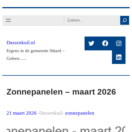
Ga
Search
naar
de
inhoud
Twitter
Facebook
Insta
Dassenkuil.nl
Ergens in de gemeente Sittard –
Linke
Geleen…..
Zonnepanelen – maart 2026
21 maart 2026
–
Dassenkuil
–
zonnepanelen