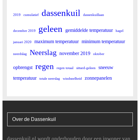
dassenkuil
2019
cumulatief
dassenkuillaan
geleen
gemiddelde temperatuur
december 2019
hagel
maximum temperatuur
minimum temperatuur
januari 2020
Neerslag
november 2019
neerdslag
oktober
regen
opbrengst
sneeuw
regen totaal
sittard-geleen
temperatuur
zonnepanelen
totale neerslag
windsnelheid
Over de Dassenkuil
dassenkuil.nl wordt onderhouden door een inwoner van