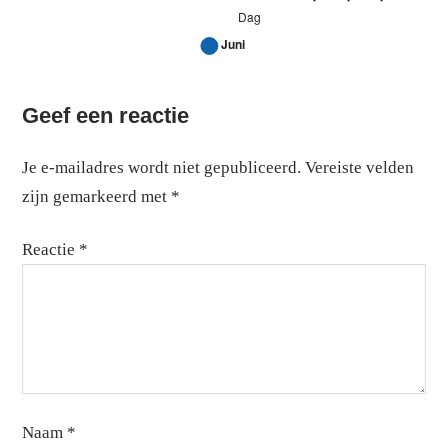
Zonnepanelen – Juni 2019
Line grafiek. Hieronder volgt een gegevenstabel met 2 rije
Geef een reactie
1
2
3
4
5
6
7
Je e-mailadres wordt niet gepubliceerd.
Vereiste velden
Juni
18.8
19.6
9.6
13
13.3
16.9
12.
zijn gemarkeerd met
*
Reactie
*
Naam
*