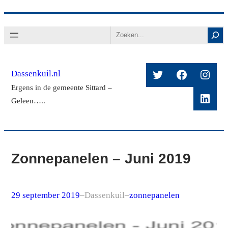
Ga
Search
naar
de
inhoud
Twitter
Facebook
Insta
Dassenkuil.nl
Ergens in de gemeente Sittard –
Linke
Geleen…..
Zonnepanelen – Juni 2019
29 september 2019
–
Dassenkuil
–
zonnepanelen