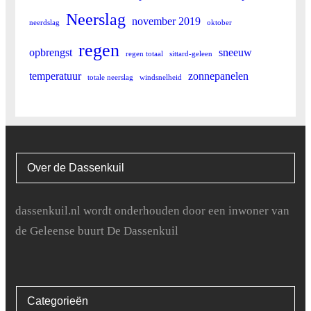
Neerslag
november 2019
neerdslag
oktober
regen
opbrengst
sneeuw
regen totaal
sittard-geleen
temperatuur
zonnepanelen
totale neerslag
windsnelheid
Over de Dassenkuil
dassenkuil.nl wordt onderhouden door een inwoner van
de Geleense buurt De Dassenkuil
Categorieën