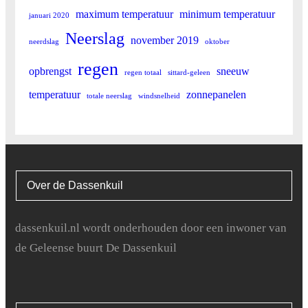
18
1.5
15.8
maximum temperatuur
minimum temperatuur
januari 2020
19
2.4
15.8
Neerslag
november 2019
neerdslag
oktober
regen
20
3.3
17.3
opbrengst
sneeuw
regen totaal
sittard-geleen
temperatuur
zonnepanelen
21
2.6
13.3
totale neerslag
windsnelheid
22
0.7
9.7
23
4.5
23.4
Over de Dassenkuil
24
5.2
22
25
3
15.8
dassenkuil.nl wordt onderhouden door een inwoner van
de Geleense buurt De Dassenkuil
26
3.6
19.4
27
5.1
28.1