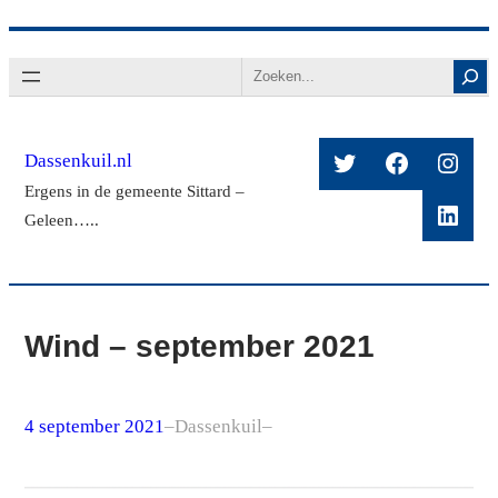
Ga
Search
naar
de
inhoud
Twitter
Facebook
Insta
Dassenkuil.nl
Ergens in de gemeente Sittard –
Linke
Geleen…..
Wind – september 2021
4 september 2021
–
Dassenkuil
–