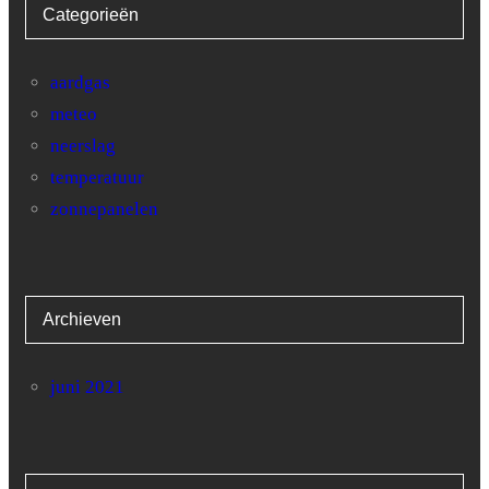
Categorieën
28
3.2
13.3
29
5.8
30.6
aardgas
meteo
30
5.6
27
neerslag
temperatuur
zonnepanelen
Archieven
juni 2021