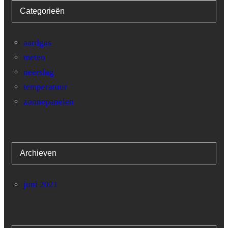
Categorieën
28
5.8
24.3
29
5.6
30.8
aardgas
meteo
30
1.2
11.4
neerslag
temperatuur
zonnepanelen
Archieven
juni 2021