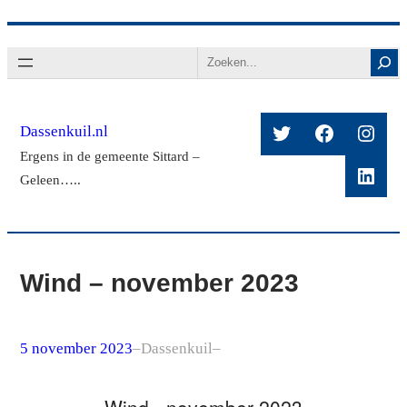
Ga
Search
naar
de
inhoud
Twitter
Facebook
Insta
Dassenkuil.nl
Ergens in de gemeente Sittard –
Linke
Geleen…..
Wind – november 2023
5 november 2023
–
Dassenkuil
–