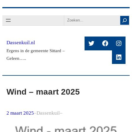
Ga
Search
naar
de
inhoud
Twitter
Facebook
Insta
Dassenkuil.nl
Ergens in de gemeente Sittard –
Linke
Geleen…..
Wind – maart 2025
2 maart 2025
–
Dassenkuil
–