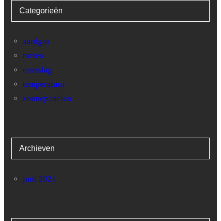
Categorieën
28
10.2
31.5
29
9.9
31
aardgas
meteo
30
8
28.1
neerslag
31
10.1
47.2
temperatuur
zonnepanelen
Archieven
juni 2021