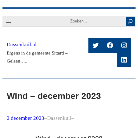
Ga
Search
naar
de
inhoud
Twitter
Facebook
Insta
Dassenkuil.nl
Ergens in de gemeente Sittard –
Linke
Geleen…..
Wind – december 2023
2 december 2023
–
Dassenkuil
–