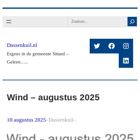
Ga
Search
naar
de
inhoud
Twitter
Facebook
Insta
Dassenkuil.nl
Ergens in de gemeente Sittard –
Linke
Geleen…..
Wind – augustus 2025
10 augustus 2025
–
Dassenkuil
–