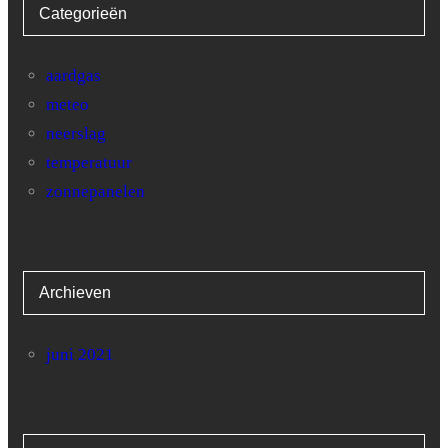
Categorieën
28
5.1
25.6
29
3.9
19.4
aardgas
meteo
30
4.9
19.4
neerslag
31
4
17.3
temperatuur
zonnepanelen
Archieven
juni 2021