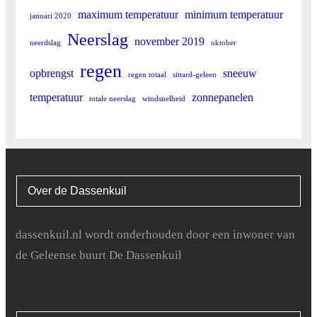
18
4.8
20.9
maximum temperatuur
minimum temperatuur
januari 2020
19
4.8
20.9
Neerslag
november 2019
neerdslag
oktober
regen
20
3.2
15.8
opbrengst
sneeuw
regen totaal
sittard-geleen
temperatuur
zonnepanelen
21
1.3
23.4
totale neerslag
windsnelheid
22
5
20.9
23
4.1
20.9
Over de Dassenkuil
24
4
27
25
3
17.3
dassenkuil.nl wordt onderhouden door een inwoner van
de Geleense buurt De Dassenkuil
26
4
18.4
27
3.8
29.5