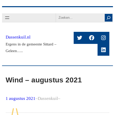
Ga
Search
naar
de
inhoud
Twitter
Facebook
Insta
Dassenkuil.nl
Ergens in de gemeente Sittard –
Linke
Geleen…..
Wind – augustus 2021
1 augustus 2021
–
Dassenkuil
–