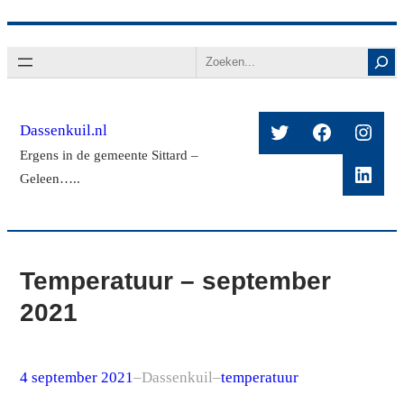
Ga
Search
naar
de
inhoud
Twitter
Facebook
Insta
Dassenkuil.nl
Ergens in de gemeente Sittard –
Linke
Geleen…..
Temperatuur – september
2021
4 september 2021
–
Dassenkuil
–
temperatuur