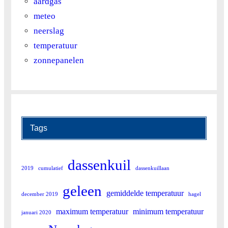
aardgas
27
17.5
22.2
meteo
28
15.4
22.2
neerslag
temperatuur
29
13.2
17.4
zonnepanelen
30
12.5
16.6
Tags
dassenkuil
2019
cumulatief
dassenkuillaan
geleen
gemiddelde temperatuur
december 2019
hagel
maximum temperatuur
minimum temperatuur
januari 2020