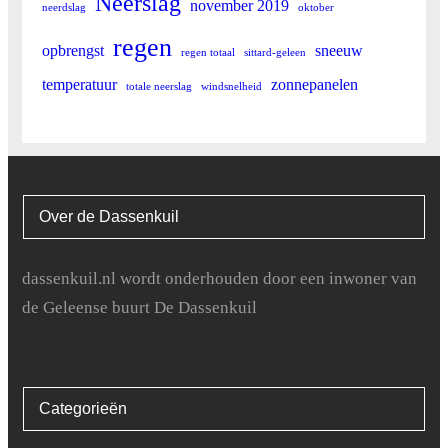
Neerslag
november 2019
neerdslag
oktober
regen
opbrengst
sneeuw
regen totaal
sittard-geleen
temperatuur
zonnepanelen
totale neerslag
windsnelheid
Over de Dassenkuil
dassenkuil.nl wordt onderhouden door een inwoner van
de Geleense buurt De Dassenkuil
Categorieën