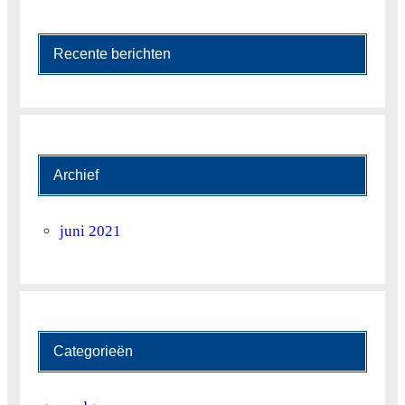
18
17.9
25.1
Recente berichten
19
16.7
23
20
14.5
20.5
21
15.4
21.9
Archief
22
15
24.4
juni 2021
23
17
24.2
24
17.9
24.1
25
19.1
26.8
Categorieën
26
19.3
24.1