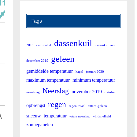
Tags
dassenkuil
2019
cumulatief
dassenkuillaan
geleen
december 2019
gemiddelde temperatuur
hagel
januari 2020
maximum temperatuur
minimum temperatuur
Neerslag
november 2019
neerdslag
oktober
regen
opbrengst
regen totaal
sittard-geleen
sneeuw
temperatuur
totale neerslag
windsnelheid
zonnepanelen