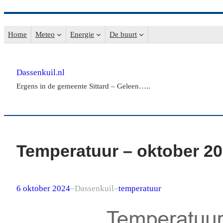
Ga
naar
Home
Meteo
Energie
De buurt
de
inhoud
Dassenkuil.nl
Ergens in de gemeente Sittard – Geleen…..
Temperatuur – oktober 2
6 oktober 2024
–
Dassenkuil
–
temperatuur