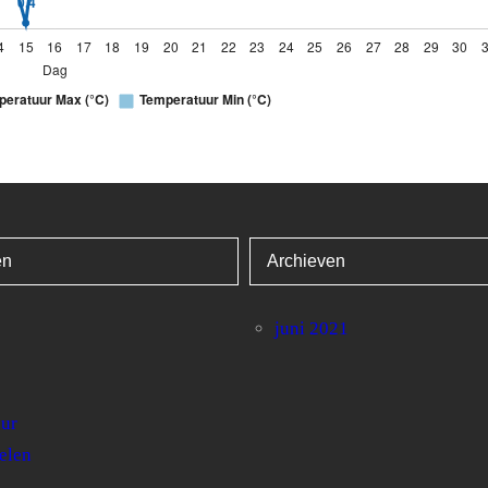
venstabel met 32 rijen en 4 kolommen.
4
C)
Temperatuur Min (°C)
11.9
ën
Archieven
7
juni 2021
5.9
5.7
uur
2.4
elen