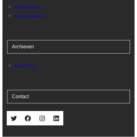
31
9.8
12.7
7.7
temperatuur
zonnepanelen
Archieven
juni 2021
Contact
Twitter
Facebook
Instagram
LinkedIn