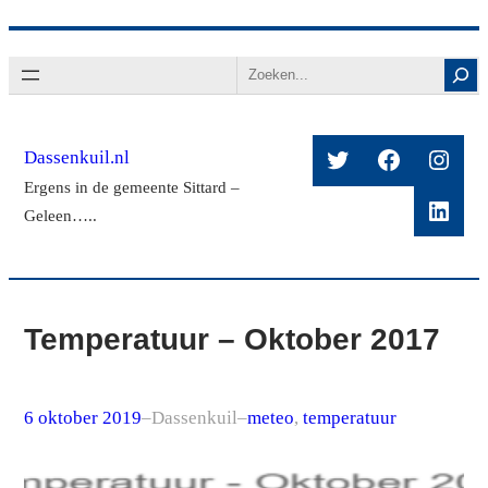
Ga
Search
naar
de
inhoud
Twitter
Facebook
Insta
Dassenkuil.nl
Ergens in de gemeente Sittard –
Linke
Geleen…..
Temperatuur – Oktober 2017
6 oktober 2019
–
Dassenkuil
–
meteo
, 
temperatuur