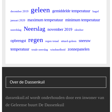
geleen
gemiddelde temperatuur
december 2019
hagel
maximum temperatuur
minimum temperatuur
januari 2020
Neerslag
november 2019
neerdslag
oktober
regen
opbrengst
sneeuw
regen totaal
sittard-geleen
temperatuur
zonnepanelen
totale neerslag
windsnelheid
Over de Dassenkuil
dassenkuil.nl wordt onderhouden door een inwoner van
de Geleense buurt De Dassenkuil