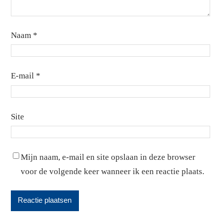
5
9.6
13.5
6
10.7
13.4
Naam
*
7
13.6
15.9
8
14.8
17.6
E-mail
*
9
13.8
15.8
10
12.1
17
Site
11
10.6
17
Mijn naam, e-mail en site opslaan in deze browser
12
9.1
18.6
voor de volgende keer wanneer ik een reactie plaats.
13
9.4
18.2
14
6.4
11.8