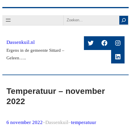
Ga
Search
naar
de
inhoud
Twitter
Facebook
Insta
Dassenkuil.nl
Ergens in de gemeente Sittard –
Linke
Geleen…..
Temperatuur – november
2022
6 november 2022
–
Dassenkuil
–
temperatuur