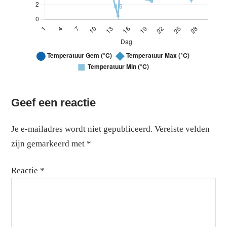
Temperatuur – november 2022: Meteo Dassenkuil
Line grafiek. Meteo Dassenkuil. Hieronder volgt een gegeve
Temperatuur – november 2022
Geef een reactie
Temperatuur Gem (°C)
Temperatuur Max (°C)
Je e-mailadres wordt niet gepubliceerd.
Vereiste velden
1
16.1
18.6
zijn gemarkeerd met
*
2
13.8
17
Reactie
*
3
13.5
16
4
10.4
13.2