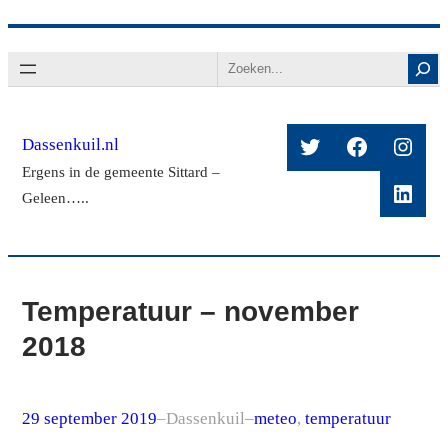
Ga
Search
naar
de
inhoud
Twitter
Facebook
Insta
Dassenkuil.nl
Ergens in de gemeente Sittard –
Linke
Geleen…..
Temperatuur – november
2018
29 september 2019
–
Dassenkuil
–
meteo
, 
temperatuur