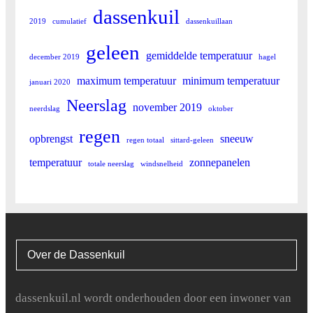
dassenkuil
2019
cumulatief
dassenkuillaan
geleen
gemiddelde temperatuur
december 2019
hagel
maximum temperatuur
minimum temperatuur
januari 2020
Neerslag
november 2019
neerdslag
oktober
regen
opbrengst
sneeuw
regen totaal
sittard-geleen
temperatuur
zonnepanelen
totale neerslag
windsnelheid
Over de Dassenkuil
dassenkuil.nl wordt onderhouden door een inwoner van