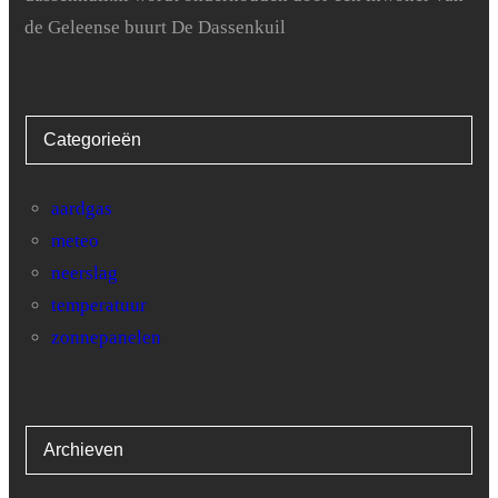
de Geleense buurt De Dassenkuil
26
3.7
6.3
27
5
8.9
Categorieën
28
6.7
9.6
29
7
10.9
aardgas
meteo
30
7
9.6
neerslag
31
6.5
10.4
temperatuur
zonnepanelen
Archieven