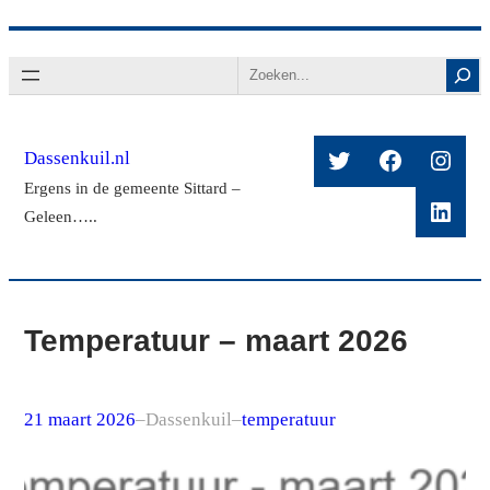
Ga
Search
naar
de
inhoud
Twitter
Facebook
Insta
Dassenkuil.nl
Ergens in de gemeente Sittard –
Linke
Geleen…..
Temperatuur – maart 2026
21 maart 2026
–
Dassenkuil
–
temperatuur