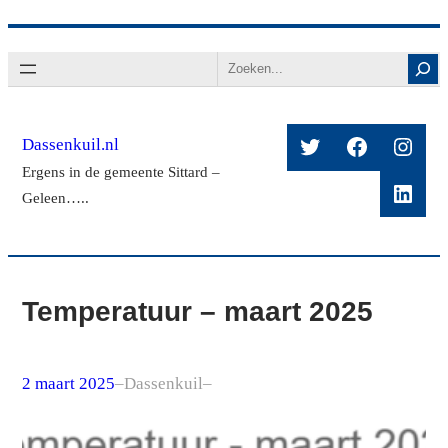
Ga
Search
naar
de
inhoud
Twitter
Facebook
Insta
Dassenkuil.nl
Ergens in de gemeente Sittard –
Linke
Geleen…..
Temperatuur – maart 2025
2 maart 2025
–
Dassenkuil
–