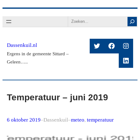
Ga
Search
naar
de
inhoud
Twitter
Facebook
Insta
Dassenkuil.nl
Ergens in de gemeente Sittard –
Linke
Geleen…..
Temperatuur – juni 2019
6 oktober 2019
–
Dassenkuil
–
meteo
, 
temperatuur