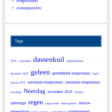
temperatuur
zonnepanelen
Tags
dassenkuil
2019
cumulatief
dassenkuillaan
geleen
gemiddelde temperatuur
december 2019
hagel
maximum temperatuur
minimum temperatuur
januari 2020
Neerslag
november 2019
neerdslag
oktober
regen
opbrengst
sneeuw
regen totaal
sittard-geleen
temperatuur
zonnepanelen
totale neerslag
windsnelheid