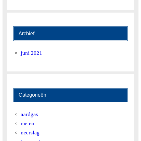
Max. Temp
31
34
25
29
23
23
25
Min. Temp
13
16
17
15
16
11
10
Archief
juni 2021
Categorieën
aardgas
meteo
neerslag