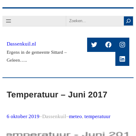
Ga
Search
naar
de
inhoud
Twitter
Facebook
Insta
Dassenkuil.nl
Ergens in de gemeente Sittard –
Linke
Geleen…..
Temperatuur – Juni 2017
6 oktober 2019
–
Dassenkuil
–
meteo
, 
temperatuur