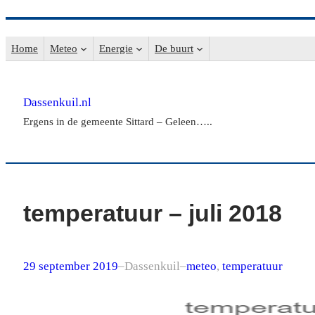
Ga
naar
Home
Meteo
Energie
De buurt
de
inhoud
Dassenkuil.nl
Ergens in de gemeente Sittard – Geleen…..
temperatuur – juli 2018
29 september 2019
–
Dassenkuil
–
meteo
, 
temperatuur