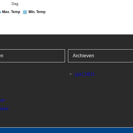
jen en 32 kolommen.
6
7
8
9
10
11
12
13
22.1
23
21.2
20.5
17.2
19
21.9
22.5
ën
Archieven
28.6
28.6
27.2
26.4
20.4
26
30.2
29.5
juni 2021
15.6
16.4
14.6
13.7
15
11.5
16.6
14.5
uur
elen