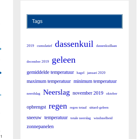
Tags
dassenkuil
2019
cumulatief
dassenkuillaan
geleen
december 2019
gemiddelde temperatuur
hagel
januari 2020
maximum temperatuur
minimum temperatuur
Neerslag
november 2019
neerdslag
oktober
regen
opbrengst
regen totaal
sittard-geleen
sneeuw
temperatuur
totale neerslag
windsnelheid
zonnepanelen