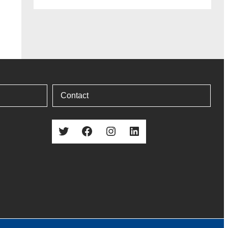
temperatuur – juli 2018
14
15
16
17
18
19
20
21
22.8
24
25.1
24.7
23
23.6
23.3
24.
Contact
29.3
31
32.7
31.7
31.5
30.6
32.2
32.
Twitter
Facebook
Instagram
LinkedIn
15.5
14.5
14.8
18.4
13.2
14.8
15.1
18