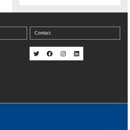
7.3
6.5
3.8
4.8
3.2
5.2
0.8
1.4
0.9
5.8
1.7
-0.2
-2.5
-5.3
-6.7
-5.8
-3.5
-2.
Contact
Twitter
Facebook
Instagram
LinkedIn