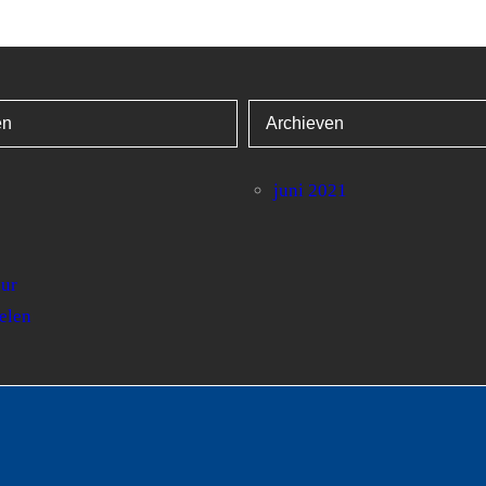
8.8
9.4
7.3
4.3
7.8
8.2
10
8.2
8.4
3.7
5.5
3.1
0.7
2.3
6.2
7.3
3.2
3.6
ën
Archieven
juni 2021
uur
elen