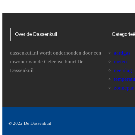
Max. Temp
9
7.3
6.3
5.5
7.1
6.9
Min. Temp
5.5
1.9
2.1
3.1
3.9
5.1
Over de Dassenkuil
Categorie
dassenkuil.nl wordt onderhouden door een
aardgas
inwoner van de Geleense buurt De
meteo
Dassenkuil
neerslag
temperat
zonnepan
© 2022 De Dassenkuil