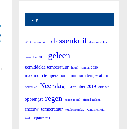
Tags
dassenkuil
2019
cumulatief
dassenkuillaan
geleen
december 2019
gemiddelde temperatuur
hagel
januari 2020
maximum temperatuur
minimum temperatuur
Neerslag
november 2019
neerdslag
oktober
anuari 2019
regen
opbrengst
regen totaal
sittard-geleen
16
17
18
19
20
21
22
23
24
sneeuw
temperatuur
totale neerslag
windsnelheid
zonnepanelen
6.7
4.6
1.5
0.4
-1.7
-2.3
-1.8
-1.1
-1.