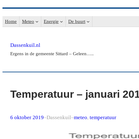
Ga
naar
Home
Meteo
Energie
De buurt
de
inhoud
Dassenkuil.nl
Ergens in de gemeente Sittard – Geleen…..
Temperatuur – januari 20
6 oktober 2019
–
Dassenkuil
–
meteo
, 
temperatuur