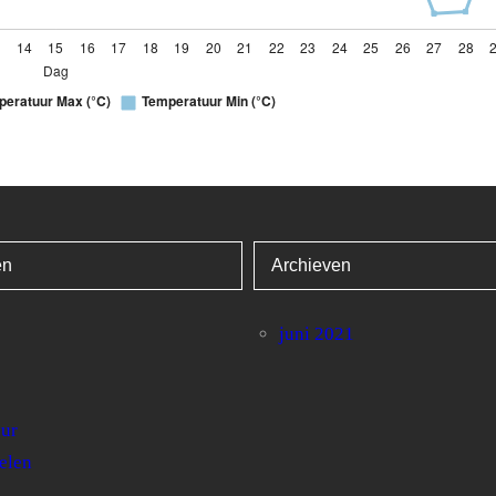
venstabel met 30 rijen en 4 kolommen.
4
C)
Temperatuur Min (°C)
4.8
ën
Archieven
4.9
juni 2021
8.5
9.8
uur
8.1
elen