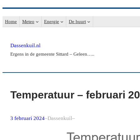
Ga
naar
Home
Meteo
Energie
De buurt
de
inhoud
Dassenkuil.nl
Ergens in de gemeente Sittard – Geleen…..
Temperatuur – februari 2
3 februari 2024
–
Dassenkuil
–