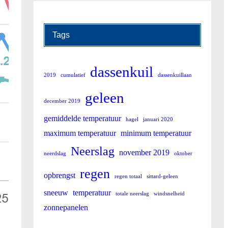
Tags
dassenkuil
2019
cumulatief
dassenkuillaan
geleen
december 2019
gemiddelde temperatuur
hagel
januari 2020
maximum temperatuur
minimum temperatuur
Neerslag
november 2019
neerdslag
oktober
regen
opbrengst
regen totaal
sittard-geleen
sneeuw
temperatuur
totale neerslag
windsnelheid
zonnepanelen