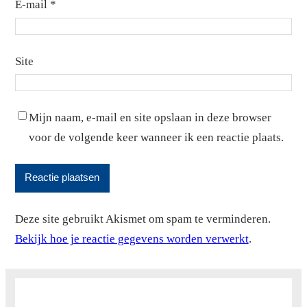
E-mail
*
9
-5.1
-0.7
10
-4.7
-0.7
Site
11
-3.4
3
Mijn naam, e-mail en site opslaan in deze browser
12
-4
1
voor de volgende keer wanneer ik een reactie plaats.
13
-3
2.9
14
1.1
11.1
15
5.5
8
Deze site gebruikt Akismet om spam te verminderen.
Bekijk hoe je reactie gegevens worden verwerkt
.
16
10.2
15.5
17
10.3
13.5