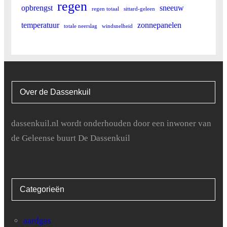
regen
opbrengst
sneeuw
regen totaal
sittard-geleen
temperatuur
zonnepanelen
totale neerslag
windsnelheid
Over de Dassenkuil
dassenkuil.nl wordt onderhouden door een inwoner van
de Geleense buurt De Dassenkuil
Categorieën
aardgas