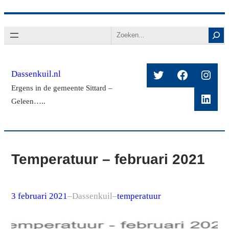
Ga
Search
naar
de
inhoud
Twitter
Facebook
Insta
Dassenkuil.nl
Ergens in de gemeente Sittard –
Linke
Geleen…..
Temperatuur – februari 2021
3 februari 2021
–
Dassenkuil
–
temperatuur