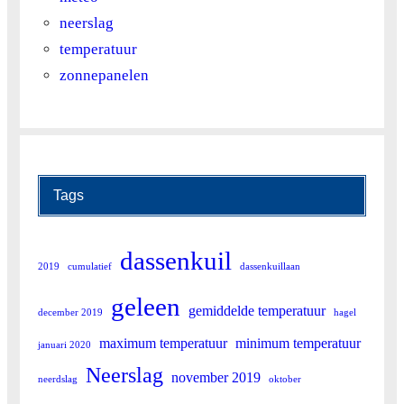
28
8.3
14.2
neerslag
temperatuur
zonnepanelen
Tags
dassenkuil
2019
cumulatief
dassenkuillaan
geleen
gemiddelde temperatuur
december 2019
hagel
maximum temperatuur
minimum temperatuur
januari 2020
Neerslag
november 2019
neerdslag
oktober