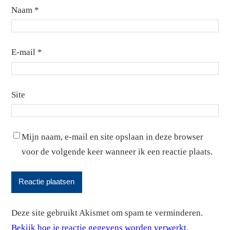
Naam
*
7
9.8
8.8
8
10.1
6.4
E-mail
*
9
7.3
5.1
10
5.2
3.2
Site
111
6.2
5.3
Mijn naam, e-mail en site opslaan in deze browser
12
5.8
5.1
voor de volgende keer wanneer ik een reactie plaats.
13
6.2
4.5
14
7.1
5.6
15
8.6
6
Deze site gebruikt Akismet om spam te verminderen.
Bekijk hoe je reactie gegevens worden verwerkt
.