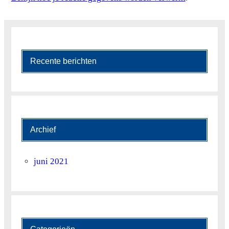
16
8.7
5.8
17
13
8.3
18
8.6
6.3
Recente berichten
19
13.3
8.3
20
12.6
8.8
21
8.6
7.1
Archief
22
9
7.8
juni 2021
23
8.7
7.9
24
9.5
7.6
25
8.2
6.2