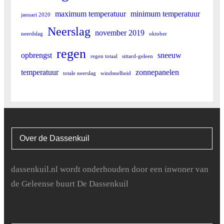
maximum temperatuur
minimum temperatuur
januari 2020
Neerslag
november 2019
neerdslag
oktober
regen
opbrengst
sneeuw
regen totaal
sittard-geleen
temperatuur
zonnepanelen
totale neerslag
windsnelheid
Over de Dassenkuil
dassenkuil.nl wordt onderhouden door een inwoner van
de Geleense buurt De Dassenkuil