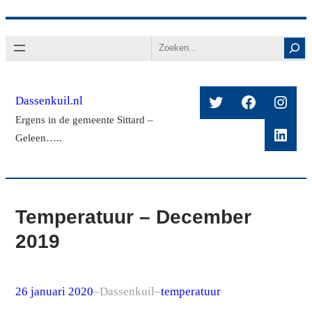
Ga
Search
naar
de
inhoud
Twitter
Facebook
Insta
Dassenkuil.nl
Ergens in de gemeente Sittard –
Linke
Geleen…..
Temperatuur – December
2019
26 januari 2020
–
Dassenkuil
–
temperatuur