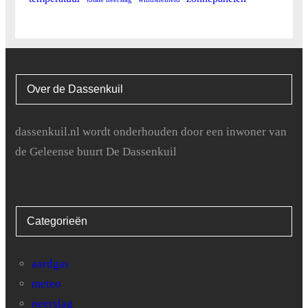
21
0
21.3
22
0
21.3
23
0
21.3
Over de Dassenkuil
24
0
21.3
25
0
21.3
dassenkuil.nl wordt onderhouden door een inwoner van
de Geleense buurt De Dassenkuil
26
0
21.3
27
15.6
36.9
Categorieën
28
6.3
43.2
29
0
43.2
aardgas
meteo
30
0
43.2
neerslag