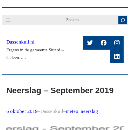
Ga
Search
naar
de
inhoud
Twitter
Facebook
Insta
Dassenkuil.nl
Ergens in de gemeente Sittard –
Linke
Geleen…..
Neerslag – September 2019
6 oktober 2019
–
Dassenkuil
–
meteo
, 
neerslag