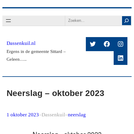
Ga
Search
naar
de
inhoud
Twitter
Facebook
Insta
Dassenkuil.nl
Ergens in de gemeente Sittard –
Linke
Geleen…..
Neerslag – oktober 2023
1 oktober 2023
–
Dassenkuil
–
neerslag