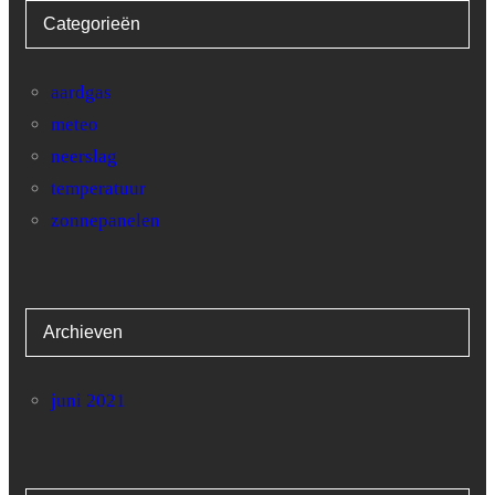
Categorieën
28
2.8
29
0.5
aardgas
meteo
30
2
neerslag
31
1
temperatuur
zonnepanelen
Archieven
juni 2021