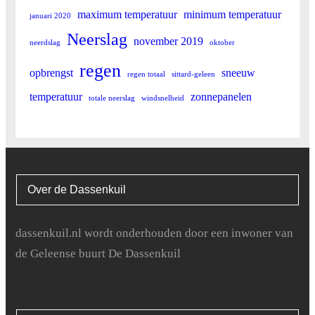
18
3
maximum temperatuur
minimum temperatuur
januari 2020
19
5.4
Neerslag
november 2019
neerdslag
oktober
regen
20
2
opbrengst
sneeuw
regen totaal
sittard-geleen
temperatuur
zonnepanelen
21
0
totale neerslag
windsnelheid
22
2.4
23
1.2
Over de Dassenkuil
24
2.4
25
12.3
dassenkuil.nl wordt onderhouden door een inwoner van
de Geleense buurt De Dassenkuil
26
1.8
27
0