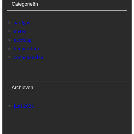
Categorieën
28
0
29
0
aardgas
meteo
30
0
neerslag
31
0
temperatuur
zonnepanelen
Archieven
juni 2021