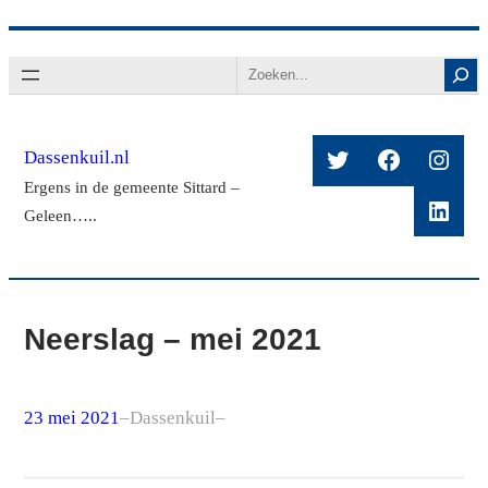
Ga
Search
naar
de
inhoud
Twitter
Facebook
Insta
Dassenkuil.nl
Ergens in de gemeente Sittard –
Linke
Geleen…..
Neerslag – mei 2021
23 mei 2021
–
Dassenkuil
–