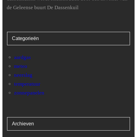
de Geleense buurt De Dassenkuil
26
0.6
27
0.2
Categorieën
28
0
29
0
aardgas
meteo
30
0
neerslag
31
7.8
temperatuur
zonnepanelen
Archieven