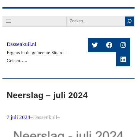
Ga
Search
naar
de
inhoud
Twitter
Facebook
Insta
Dassenkuil.nl
Ergens in de gemeente Sittard –
Linke
Geleen…..
Neerslag – juli 2024
7 juli 2024
–
Dassenkuil
–