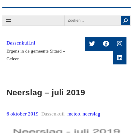
Ga
Search
naar
de
inhoud
Twitter
Facebook
Insta
Dassenkuil.nl
Ergens in de gemeente Sittard –
Linke
Geleen…..
Neerslag – juli 2019
6 oktober 2019
–
Dassenkuil
–
meteo
, 
neerslag