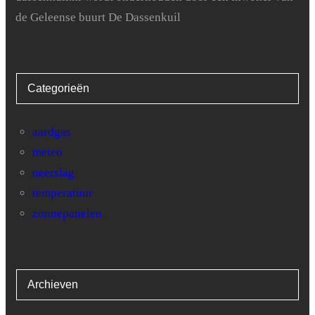
de Geleense buurt De Dassenkuil
26
0
27
0
Categorieën
28
0
29
0
aardgas
meteo
30
0
neerslag
31
0
temperatuur
zonnepanelen
Archieven