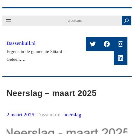
Ga
Search
naar
de
inhoud
Twitter
Facebook
Insta
Dassenkuil.nl
Ergens in de gemeente Sittard –
Linke
Geleen…..
Neerslag – maart 2025
2 maart 2025
–
Dassenkuil
–
neerslag