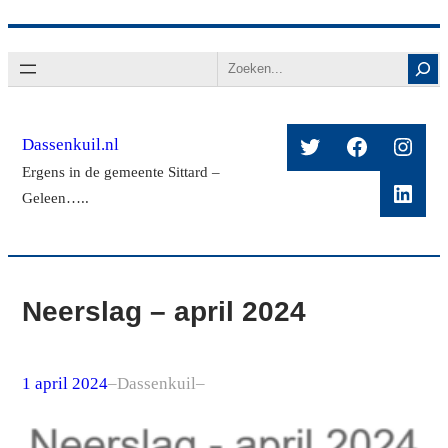
Ga
Search
naar
de
inhoud
Twitter
Facebook
Insta
Dassenkuil.nl
Ergens in de gemeente Sittard –
Linke
Geleen…..
Neerslag – april 2024
1 april 2024
–
Dassenkuil
–