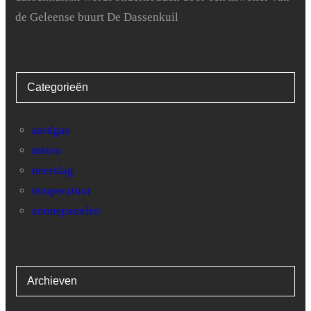
de Geleense buurt De Dassenkuil
26
0
27
0.5
Categorieën
28
0.4
29
0
aardgas
meteo
30
0.2
neerslag
temperatuur
zonnepanelen
Archieven