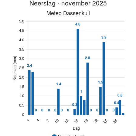
1
12.9
15.6
14
1.3
15.7
2
11
13.7
15
1
8.8
3
9.9
13.1
16
3.8
49.5
4
13.6
16.6
17
2.8
22.6
5
12.7
18.3
18
6
21.9
6
11.2
16.3
19
6
22.3
7
10.9
18
20
3.3
18
8
11
16
21
1.3
15
9
11.2
14.4
22
4.3
19.3
10
8.4
11.9
23
7.9
31.3