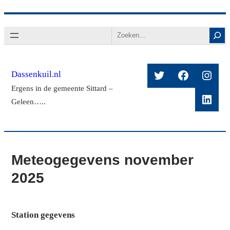
Ga
Search
naar
de
inhoud
Twitter
Facebook
Insta
Dassenkuil.nl
Ergens in de gemeente Sittard –
Linke
Geleen…..
Meteogegevens november
2025
Station gegevens