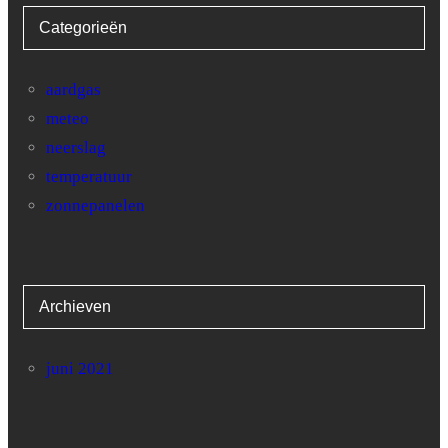
Categorieën
28
0.4
29
0.8
aardgas
meteo
30
0.1
neerslag
temperatuur
zonnepanelen
Archieven
juni 2021