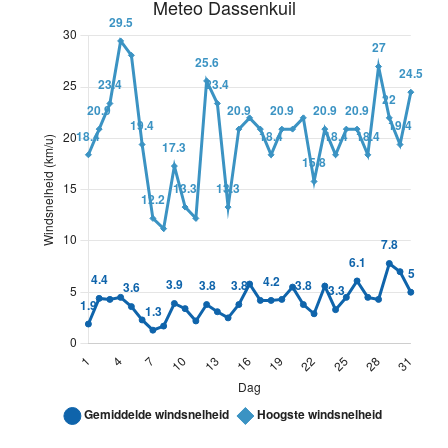
2
0
15
15
22.2
3
0
16
12.1
16.9
4
0
17
12.4
18.4
5
1.5
18
12.6
18.2
6
0
19
15.3
21.6
7
3.6
20
16.8
21.5
8
0
21
18.2
24.2
9
8.7
22
18.3
24.4
10
3
23
15
19.2
11
0