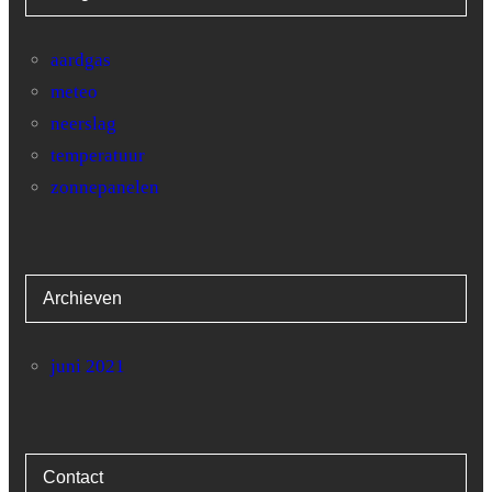
29
7.8
22
aardgas
meteo
30
7
19.4
neerslag
31
5
24.5
temperatuur
zonnepanelen
Archieven
juni 2021
Contact