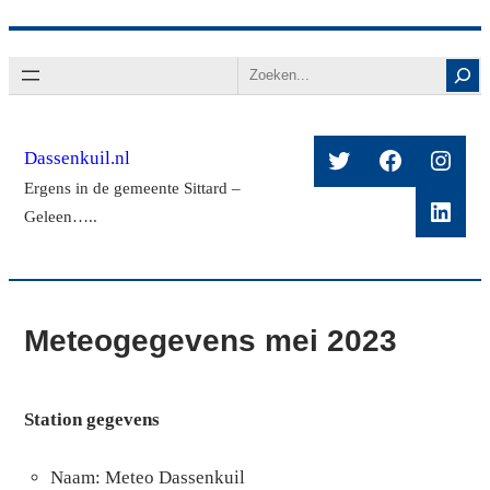
Ga
Search
naar
de
inhoud
Twitter
Facebook
Insta
Dassenkuil.nl
Ergens in de gemeente Sittard –
Linke
Geleen…..
Meteogegevens mei 2023
Station gegevens
Naam: Meteo Dassenkuil