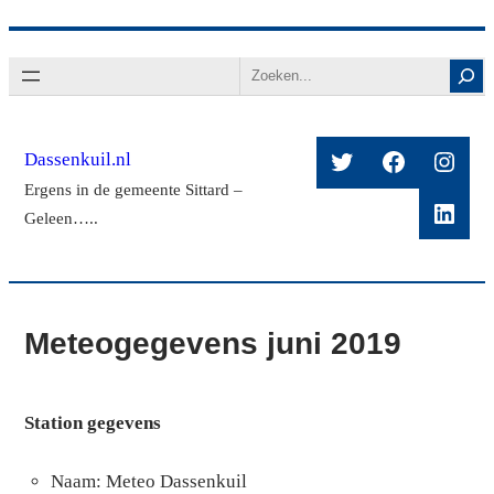
Ga
Search
naar
de
inhoud
Twitter
Facebook
Insta
Dassenkuil.nl
Ergens in de gemeente Sittard –
Linke
Geleen…..
Meteogegevens juni 2019
Station gegevens
Naam: Meteo Dassenkuil