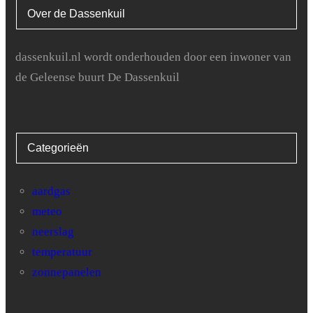
Over de Dassenkuil
24
0
51.9
25
0
51.9
dassenkuil.nl wordt onderhouden door een inwoner van
de Geleense buurt De Dassenkuil
26
0
51.9
27
0
51.9
Categorieën
28
0
51.9
29
0
51.9
aardgas
meteo
30
0
51.9
neerslag
temperatuur
zonnepanelen