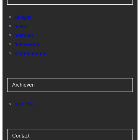
29
9
41.8
aardgas
meteo
30
5
20.9
neerslag
31
4.9
18.4
temperatuur
zonnepanelen
Archieven
juni 2021
Contact