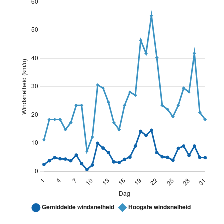
2
0
15
1.1
2.4
3
0.3
16
1.3
2.9
4
0
17
3.9
7.1
5
0.3
18
5.7
7.5
6
0.3
19
6.6
8.3
7
3
20
9.9
12.4
8
4.5
21
9.3
12.8
9
0.3
22
6.2
10.9
10
0
23
5.2
8.4
11
0.3