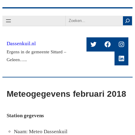
Ga
Search
naar
de
inhoud
Twitter
Facebook
Insta
Dassenkuil.nl
Ergens in de gemeente Sittard –
Linke
Geleen…..
Meteogegevens februari 2018
Station gegevens
Naam: Meteo Dassenkuil