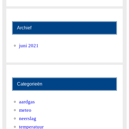
Neerslag cumulatief (mm)
0.6
3.6
4.2
5.4
Archief
juni 2021
Categorieën
aardgas
meteo
neerslag
temperatuur