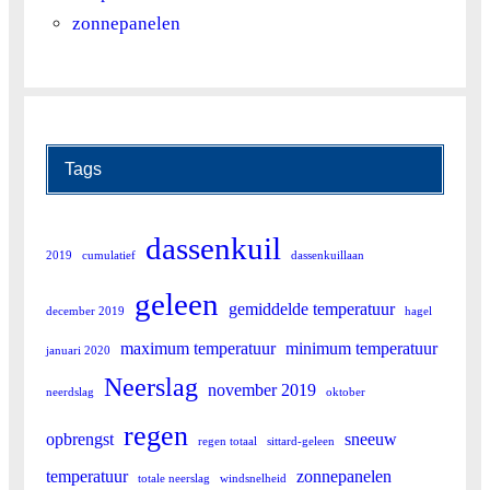
zonnepanelen
Tags
dassenkuil
2019
cumulatief
dassenkuillaan
geleen
gemiddelde temperatuur
december 2019
hagel
maximum temperatuur
minimum temperatuur
januari 2020
Neerslag
november 2019
neerdslag
oktober
regen
opbrengst
sneeuw
regen totaal
sittard-geleen
temperatuur
zonnepanelen
totale neerslag
windsnelheid