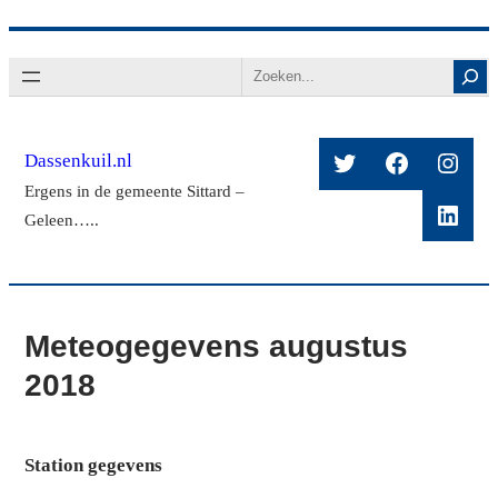
Ga
Search
naar
de
inhoud
Twitter
Facebook
Insta
Dassenkuil.nl
Ergens in de gemeente Sittard –
Linke
Geleen…..
Meteogegevens augustus
2018
Station gegevens