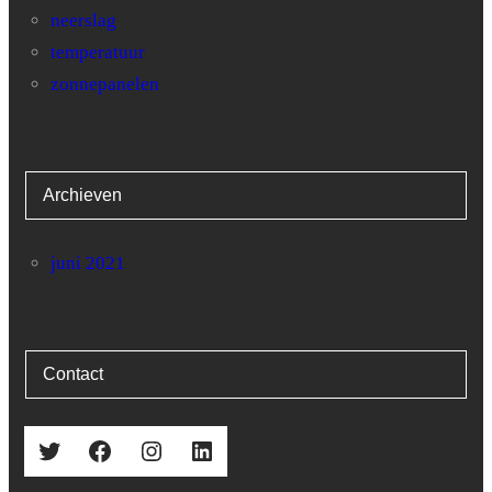
neerslag
31
0
57.3
temperatuur
zonnepanelen
Archieven
juni 2021
Contact
Twitter
Facebook
Instagram
LinkedIn