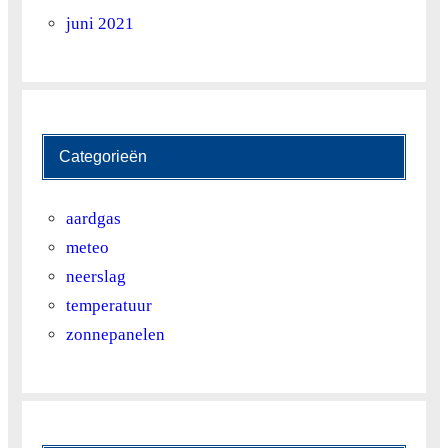
7
285.6
265.8
343.2
387.9
433.2
246.
juni 2021
8
340.8
323.1
393
424.2
482.4
293.
9
398.1
374.1
437.1
502.2
511.2
374.
10
438.6
407.7
534
594.6
575.1
398.
Categorieën
11
512.7
431.7
611.4
628.2
607.8
453
aardgas
12
621.3
525.9
706.2
692.7
670.8
506.
meteo
neerslag
temperatuur
zonnepanelen