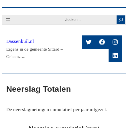
Ga
Search
naar
de
inhoud
Twitter
Facebook
Insta
Dassenkuil.nl
Ergens in de gemeente Sittard –
Linke
Geleen…..
Neerslag Totalen
De neerslagmetingen cumulatief per jaar uitgezet.