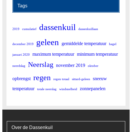
Tags
dassenkuil
2019
cumulatief
dassenkuillaan
geleen
gemiddelde temperatuur
december 2019
hagel
maximum temperatuur
minimum temperatuur
januari 2020
Neerslag
november 2019
neerdslag
oktober
regen
opbrengst
sneeuw
regen totaal
sittard-geleen
temperatuur
zonnepanelen
totale neerslag
windsnelheid
Over de Dassenkuil